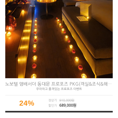
노보텔 앰배서더 동대문 프로포즈 PKG(객실&조식&해피아워 포함)
우아하고 품격있는 프로포즈 이벤트
정상가 :
910,000원
24%
689,000원
할인가 :