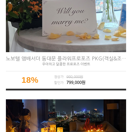
노보텔 앰배서더 동대문 플라워프로포즈 PKG(객실&조식&해피아워 포함)
우아하고 달콤한 프로포즈 이벤트
정상가 :
980,000원
18%
799,000원
할인가 :