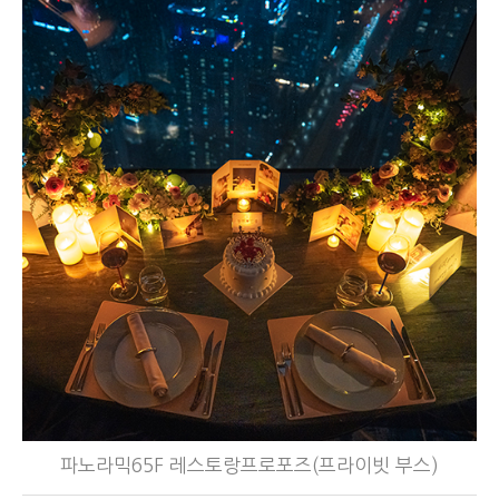
파노라믹65F 레스토랑프로포즈(프라이빗 부스)