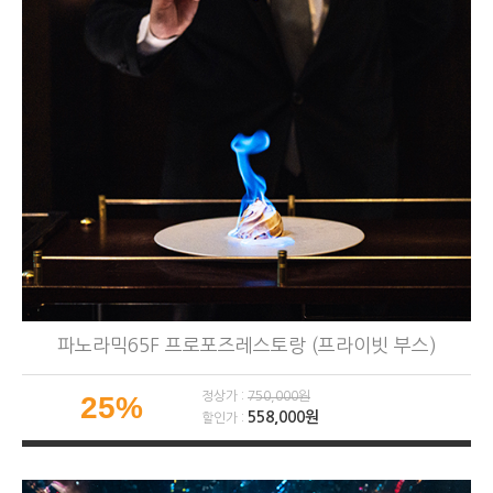
파노라믹65F 프로포즈레스토랑 (프라이빗 부스)
정상가 :
750,000원
25%
558,000원
할인가 :