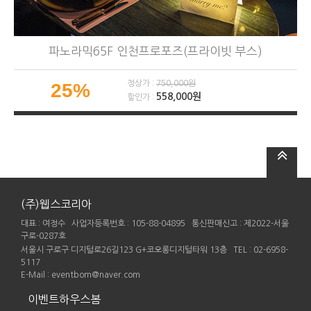
파노라믹65F 인천프로포즈(프라이빗 부스)
정상가 :
750,000원
25%
558,000원
할인가 :
(주)웹스코리아
대표 : 여정수 사업자등록번호 : 105-88-04895 통신판매신고 : 제2022-서울
구로-0287호
서울시 구로구 디지털로26길123 G+코오롱디지털타워 13층 TEL : 02-6958-
5117
E-Mail : eventbom@naver.com
이벤트하우스봄