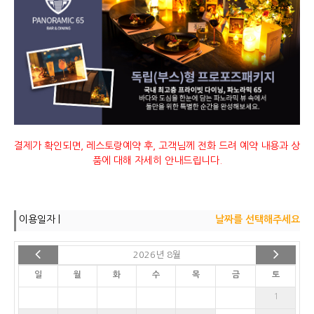
결제가 확인되면, 레스토랑예약 후, 고객님께 전화 드려 예약 내용과 상
품에 대해 자세히 안내드립니다.
이용일자 |
날짜를 선택해주세요
2026년 8월
일
월
화
수
목
금
토
1